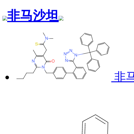
非马沙坦
非马