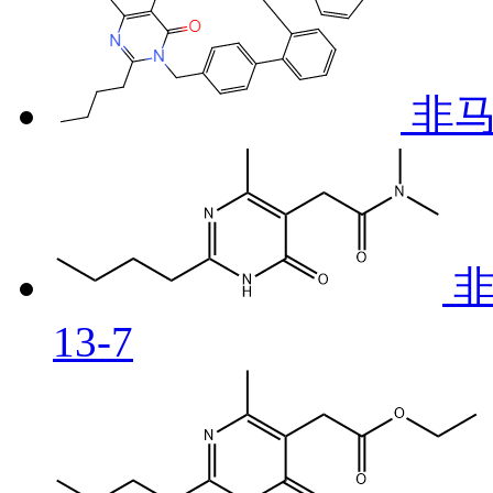
非马
非
13-7