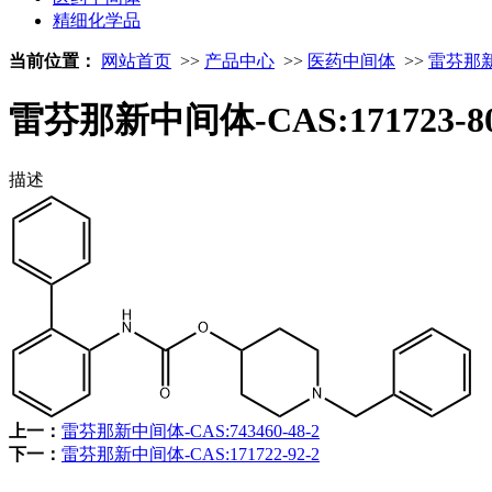
精细化学品
当前位置：
网站首页
>>
产品中心
>>
医药中间体
>>
雷芬那
雷芬那新中间体-CAS:171723-80
描述
上一：
雷芬那新中间体-CAS:743460-48-2
下一：
雷芬那新中间体-CAS:171722-92-2