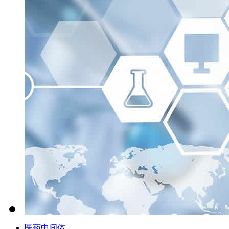
医药中间体