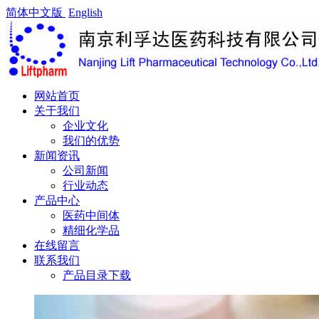
简体中文版
English
网站首页
关于我们
企业文化
我们的优势
新闻资讯
公司新闻
行业动态
产品中心
医药中间体
精细化学品
在线留言
联系我们
产品目录下载