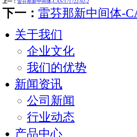
上一：
雷芬那新中间体-CAS:171722-92-2
下一：
雷芬那新中间体-CAS:
关于我们
企业文化
我们的优势
新闻资讯
公司新闻
行业动态
产品中心