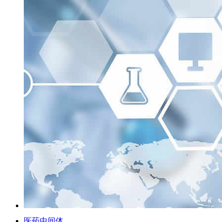
医药中间体