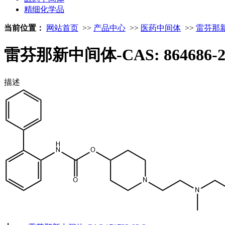
精细化学品
当前位置：
网站首页
>>
产品中心
>>
医药中间体
>>
雷芬那
雷芬那新中间体-CAS: 864686-2
描述