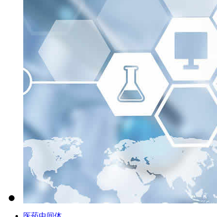
医药中间体