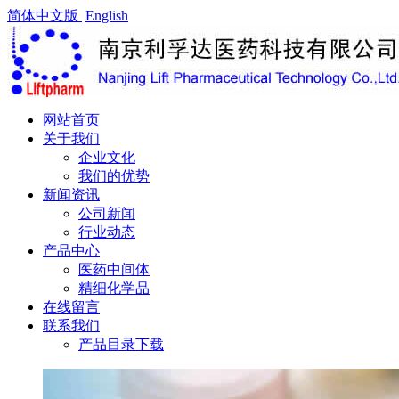
简体中文版
English
网站首页
关于我们
企业文化
我们的优势
新闻资讯
公司新闻
行业动态
产品中心
医药中间体
精细化学品
在线留言
联系我们
产品目录下载